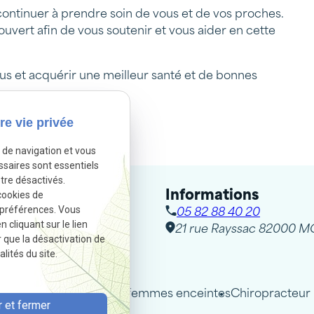
ontinuer à prendre soin de vous et de vos proches.
uvert afin de vous soutenir et vous aider en cette
us et acquérir une meilleur santé et de bonnes
re vie privée
Autoriser
sactivé.
e de navigation et vous
ssaires sont essentiels
tre désactivés.
cookies de
Informations
 préférences. Vous
05 82 88 40 20
cliquant sur le lien
21 rue Rayssac
82000 M
r que la désactivation de
lités du site.
 adultes
Chiropracteur femmes enceintes
Chiropracteur 
 et fermer