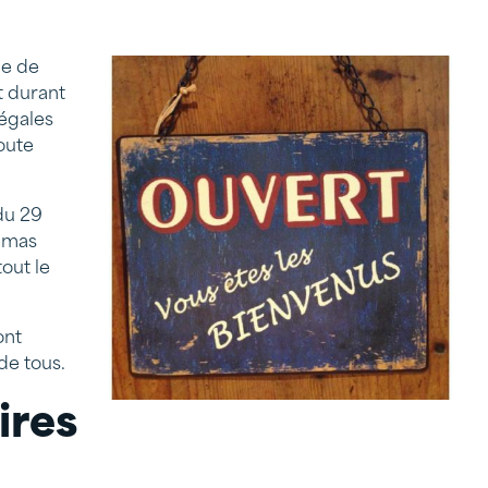
ie de
t durant
légales
oute
du 29
aumas
out le
ont
 de tous.
ires