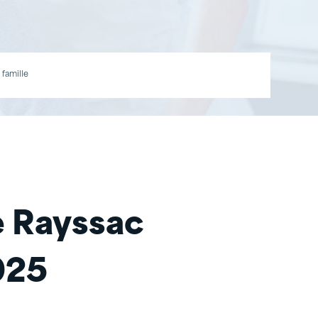
 famille
e Rayssac
025