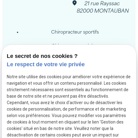
21 rue Rayssac
82000 MONTAUBAN
Chiropracteur sportifs
Chiropracteur adultes
Le secret de nos cookies ?
Chiropracteur femmes enceintes
Le respect de votre vie privée
Chiropracteur bébés / enfants
Notre site utilise des cookies pour améliorer votre expérience de
navigation et vous offrir un contenu personnalisé. Les cookies
Chiropraxie pour la famille
strictement nécessaires sont essentiels au fonctionnement de
base de notre site et ne peuvent pas être désactivés.
Cependant, vous avez le choix d'activer ou de désactiver les
cookies de personnalisation, de performance et de marketing
Mentions
Politique de
Gestion
Plan du
selon vos préférences. Vous pouvez modifier vos paramètres
légales
confidentialité
des
site
de cookies à tout moment en cliquant sur le lien 'Gestion des
cookies' situé en bas de notre site. Veuillez noter que la
cookies
désactivation de certains cookies peut avoir un impact sur