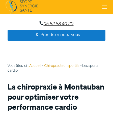
Panneau de gestion des cookies
menu
05 82 88 40 20
Prendre rendez-vous
Vous êtes ici :
Accueil
>
Chiropracteur sportifs
> Les sports
cardio
La chiropraxie à Montauban
pour optimiser votre
performance cardio